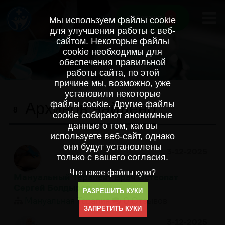
0
Корзина
Мы используем файлы cookie
для улучшения работы с веб-
сайтом. Некоторые файлы
cookie необходимы для
обеспечения правильной
работы сайта, по этой
причине мы, возможно, уже
установили некоторые
Архивов найдено
файлы cookie. Другие файлы
8
cookie собирают анонимные
данные о том, как вы
используете веб-сайт, однако
они будут установлены
3-12-2025
только с вашего согласия.
Что такое файлы куки?
Мануальный Терапевт Врач Остеопат
Сергей Болдырев
РАЗРЕШИТЬ КУКИ
Мануальная Терапия
0 Отзывов
ЗАПРЕТИТЬ КУКИ
3-12-2025