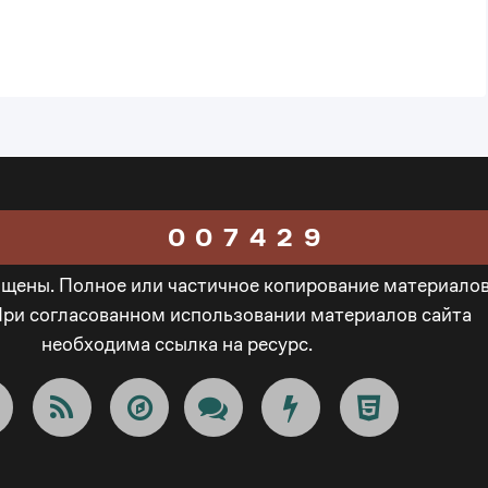
4
1
6
5
2
0
7
6
3
1
8
0
0
7
4
2
9
ищены. Полное или частичное копирование материало
1
1
8
5
3
_
При согласованном использовании материалов сайта
необходима ссылка на ресурс.
2
2
9
6
4
-
3
3
_
7
5
+