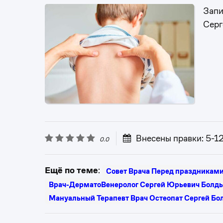
Запи
Серг
Внесены правки: 5-1
0.0
Ещё по теме
:
Совет Врача Перед праздниками
Врач-ДерматоВенеролог Сергей Юрьевич Болд
Мануальный Терапевт Врач Остеопат Сергей Бо