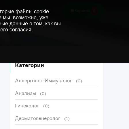
0
Корзина
оторые файлы cookie
е мы, возможно, уже
ые данные о том, как вы
его согласия.
Категории
Аллерголог-Иммунолог
(0)
Анализы
(0)
Гинеколог
(0)
Дерматовенеролог
(1)