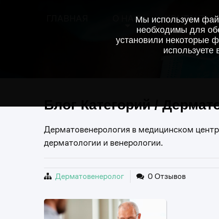
ГЛАВНАЯ
О НАС
КОНТАКТЫ
Мы используем файл
необходимы для обе
установили некоторые ф
используете 
Блог Категорий / Дермат
Дерматовенерология в медицинском центре
дерматологии и венерологии.
Дерматовенеролог
0 Отзывов