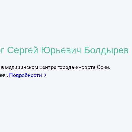
0
1
г Сергей Юрьевич Болдырев
0
2
 в медицинском центре города-курорта Сочи.
вич.
Подробности
1
3
2
4
3
0
5
4
1