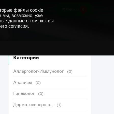
0
Корзина
оторые файлы cookie
е мы, возможно, уже
ые данные о том, как вы
его согласия.
Категории
Аллерголог-Иммунолог
(0)
Анализы
(0)
Гинеколог
(0)
Дерматовенеролог
(1)