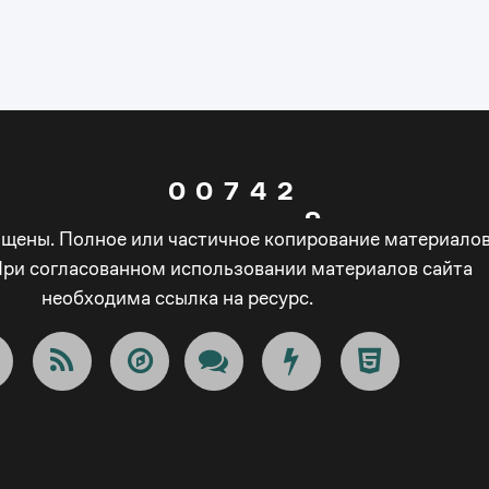
6
5
2
0
7
6
3
1
8
0
0
7
4
2
9
ищены. Полное или частичное копирование материало
1
1
8
5
3
При согласованном использовании материалов сайта
_
необходима ссылка на ресурс.
2
2
9
6
4
-
3
3
_
7
5
+
4
4
-
8
6
!