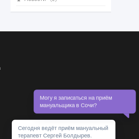
в
Могу я записаться на приём
мануальщика в Сочи?
Сегодня ведёт приём мануальный
терапевт Сергей Болдырев.
Нажмите сюда для