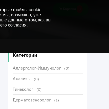
0
Корзина
оторые файлы cookie
е мы, возможно, уже
ые данные о том, как вы
его согласия.
Категории
Аллерголог-Иммунолог
(0)
Анализы
(0)
Гинеколог
(0)
Дерматовенеролог
(1)