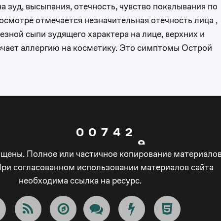
а зуд, высыпания, отечность, чувство покалывания по
3
0
5
 осмотре отмечается незначительная отечность лица ,
зной сыпи зудящего характера на лице, верхних и
4
1
6
ечает аллергию на косметику. Это симптомы Острой
5
2
0
7
6
3
1
8
0
0
7
4
2
9
ищены. Полное или частичное копирование материало
1
1
8
5
3
_
При согласованном использовании материалов сайта
необходима ссылка на ресурс.
2
2
9
6
4
-