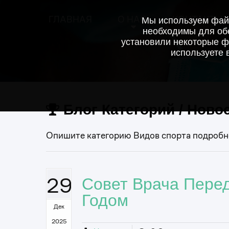
ГЛАВНАЯ
О НАС
КОНТАКТЫ
Мы используем файл
необходимы для обе
установили некоторые ф
используете 
Блог Категорий / Ново
Опишите категорию Видов спорта подробно
29
Совет Врача Пере
Годом
Дек
2025