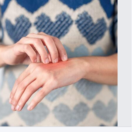
0
1
0
2
1
3
2
4