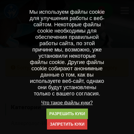
0
Корзина
Мы используем файлы cookie
для улучшения работы с веб-
сайтом. Некоторые файлы
cookie необходимы для
обеспечения правильной
работы сайта, по этой
причине мы, возможно, уже
установили некоторые
файлы cookie. Другие файлы
Sorry, no articles found under this category
cookie собирают анонимные
данные о том, как вы
используете веб-сайт, однако
они будут установлены
только с вашего согласия.
Что такое файлы куки?
Категории
РАЗРЕШИТЬ КУКИ
Аллерголог-Иммунолог
(0)
ЗАПРЕТИТЬ КУКИ