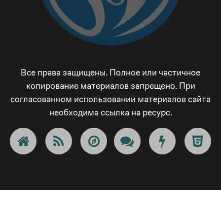
6
5
5
+
9
8
7
6
6
!
_
9
8
Все права защищены. Полное или частичное
7
7
@
-
_
копирование материалов запрещено. При
согласованном использовании материалов сайта
9
8
8
#
+
-
необходима ссылка на ресурс.
_
9
9
$
!
+
-
_
_
€
@
!
+
-
-
¢
#
@