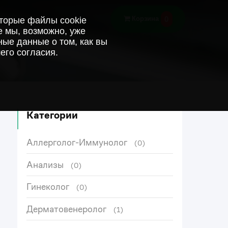
0
Корзина
оторые файлы cookie
е мы, возможно, уже
ые данные о том, как вы
его согласия.
Категории
Аллерголог-Иммунолог
(0)
Анализы
(0)
Гинеколог
(0)
Дерматовенеролог
(1)