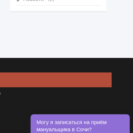
в
Могу я записаться на приём
мануальщика в Сочи?