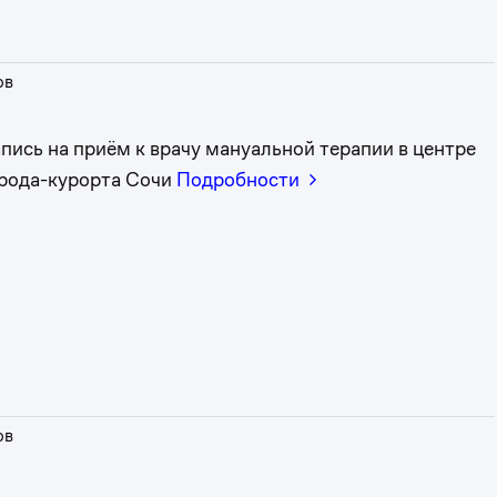
ов
пись на приём к врачу мануальной терапии в центре
рода-курорта Сочи
Подробности
0
1
0
2
1
3
ов
2
4