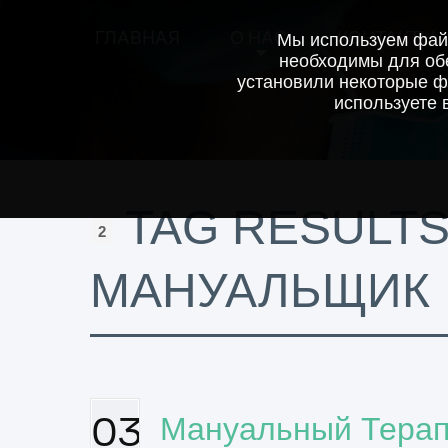
ГЛАВНАЯ
О НАС
КОНТАКТЫ
Мы используем файл
необходимы для обе
установили некоторые ф
используете 
TAG RESULTS
2
МАНУАЛЬЩИК
03
Мануальный Терап