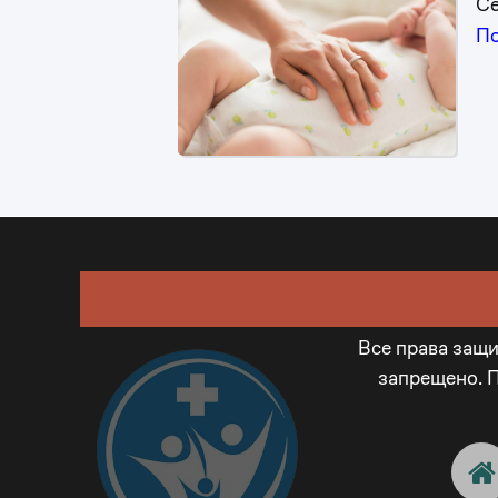
Се
П
Все права защ
запрещено. 