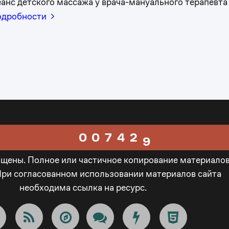
анс детского массажа у врача-мануального терапевта
3
0
5
одробности
4
1
6
5
2
0
7
6
3
1
8
0
0
7
4
2
9
ищены. Полное или частичное копирование материало
1
1
8
5
3
_
При согласованном использовании материалов сайта
необходима ссылка на ресурс.
2
2
9
6
4
-