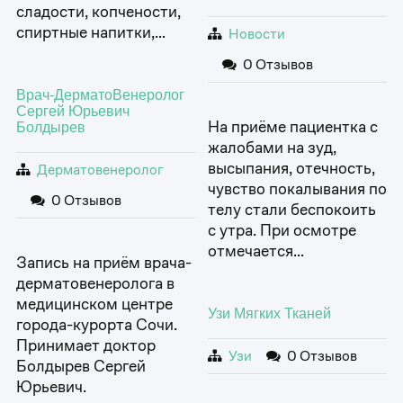
сладости, копчености,
спиртные напитки,…
Новости
0 Отзывов
Врач-ДерматоВенеролог
Сергей Юрьевич
На приёме пациентка с
Болдырев
жалобами на зуд,
высыпания, отечность,
Дерматовенеролог
чувство покалывания по
0 Отзывов
телу стали беспокоить
с утра. При осмотре
отмечается…
Запись на приём врача-
дерматовенеролога в
медицинском центре
Узи Мягких Тканей
города-курорта Сочи.
Принимает доктор
Узи
0 Отзывов
Болдырев Сергей
Юрьевич.