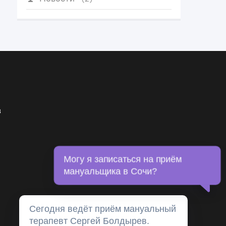
в
Могу я записаться на приём
мануальщика в Сочи?
Сегодня ведёт приём мануальный
терапевт Сергей Болдырев.
Нажмите сюда для