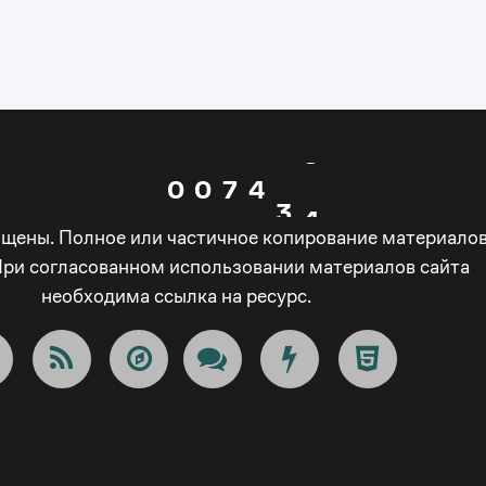
0
0
5
2
1
1
6
3
2
2
0
0
7
4
3
3
ищены. Полное или частичное копирование материало
1
1
8
5
При согласованном использовании материалов сайта
4
4
необходима ссылка на ресурс.
2
2
9
6
5
5
3
3
_
7
6
6
4
4
-
8
7
7