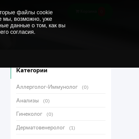
0
Корзина
оторые файлы cookie
е мы, возможно, уже
ые данные о том, как вы
его согласия.
Категории
Аллерголог-Иммунолог
(0)
Анализы
(0)
Гинеколог
(0)
Дерматовенеролог
(1)