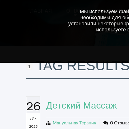
ГЛАВНАЯ
О НАС
КОНТАКТЫ
Мы используем файл
необходимы для обе
установили некоторые ф
используете 
TAG RESULTS
1
26
Детский Массаж
Дек
Мануальная Терапия
0 Отзыв
2025