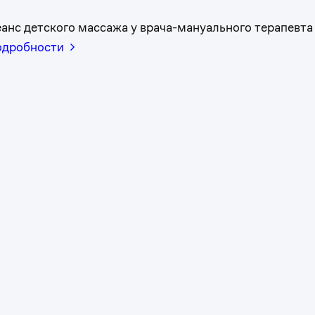
анс детского массажа у врача-мануального терапевта
одробности
0
1
2
3
0
4
1