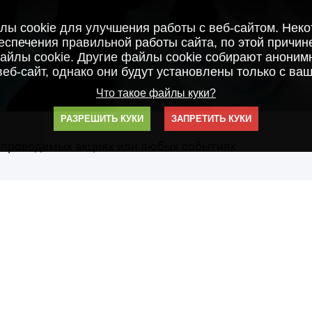
ы cookie для улучшения работы с веб-сайтом. Нек
спечения правильной работы сайта, по этой причин
айлы cookie. Другие файлы cookie собирают анонимн
веб-сайт, однако они будут установлены только с ваш
Что такое файлы куки?
0
РАЗРЕШИТЬ КУКИ
ЗАПРЕТИТЬ КУКИ
 проводимых акциях или любых событиях
1
0
2
1
3
2
4