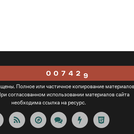
3
0
5
4
1
6
5
2
0
7
6
3
1
8
0
0
7
4
2
9
ищены. Полное или частичное копирование материало
1
1
8
5
3
_
При согласованном использовании материалов сайта
необходима ссылка на ресурс.
2
2
9
6
4
-
3
3
_
7
5
+